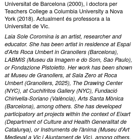
Universitat de Barcelona (2000), i doctora per
Teachers College a Columbia University a Nova
York (2018). Actualment és professora a la
Universitat de Vic.
Laia Sole Coromina is an artist, researcher and
educator. She has been artist in residence at Espai
d'Arts Roca Umbert in Granollers (Barcelona),
LABMIS (Museu da Imagem e do Som, Sao Paulo),
or Fondazione Pistoletto. Her work has been shown
at Museu de Granollers, at Sala Zero at Roca
Umbert (Granollers, 2025), The Drawing Center
(NYC), at Cuchifritos Gallery (NYC), Fundació
Chirivella-Soriano (València), Arts Santa Mònica
(Barcelona), among others. She has developed
participatory art projects within the context of Eixart
(Department of Culture and Health Generalitat de
Catalunya), or Instruments de l'ànima (Museu d'Art
Medieval a Vic i Ajuntament de Vic), among others.