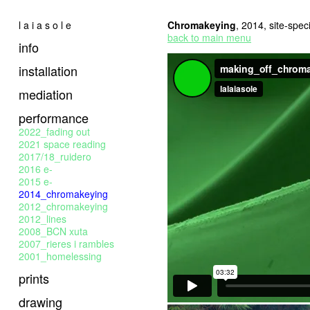
l a i a s o l e
Chromakeying
, 2014, site-speci
back to main menu
info
installation
mediation
performance
2022_fading out
2021 space reading
2017/18_ruidero
2016 e-
2015 e-
2014_chromakeying
2012_chromakeying
2012_lines
2008_BCN xuta
2007_rieres i rambles
2001_homelessing
prints
drawing