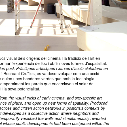
ucs visual dels orígens del cinema i la tradició de l'art en
ormar l'experiència de lloc i obrir noves formes d'espaialitat.
ius-post: Pràctiques artístiques i xarxes d'acció ciutadana en
t i Recreant Cruïlles, es va desenvolupar com una acció
@s duien unes banderes verdes que amb la tecnologia
 temporalment les parets que encerclaven el solar de
 la seva potencialitat.
om the visual tricks of early cinema, and site-specific art
ience of place, and open up new forms of spatiality. Produced
practices and citizen action networks in postcrisis contexts
by
 it developed as a collective action where neighbors and
 temporarily vanished the walls and simultaneously revealed
ot whose public developments had been postponed within the