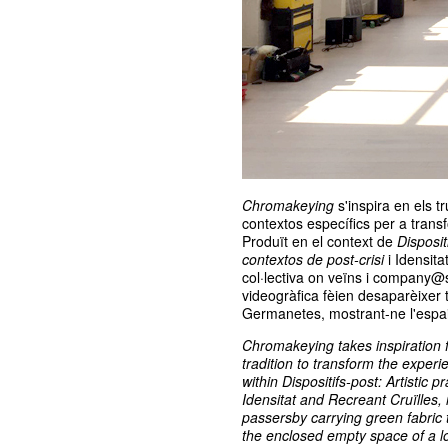
Chromakeying
s'inspira en els tr
contextos específics per a transf
Produït en el context de
Disposit
contextos de post-crisi
i Idensita
col·lectiva on veïns i company
videogràfica fèien desaparèixer
Germanetes, mostrant-ne l'espai i
Chromakeying takes inspiration fr
tradition to transform the exper
within
Dispositifs-post: Artistic 
Idensitat and Recreant Cruïlles,
passersby carrying green fabric
the enclosed empty space of a l