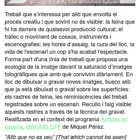
Treball que s’interessa per allò que envolta el
procés creatiu i que sovint no és visible: la feina que
hi ha darrere de qualsevol producció cultural; el
tràfec o moviment de cossos, instruments i
escenografies; les hores d’assaig, la cura del lloc, la
vida de l'escenari un cop s'ha acabat l'espectacle.
Forma part d'una línia de treball que proposa una
ecologia de la imatge davant la saturació d’imatges
fotogràfiques que amb què convivim diàriament. En
lloc de dibuixar o gravar noves imatges, busco allò
que ja està dibuixat o gravat sobre les superfícies:
els rastres de feina, les reminiscències del treball
registrades sobre un escenari. Recullo i faig visible
aquests rastres a través de la tècnica del gravat.
Realitzada en el context del programa
Artistes en
escena
.
MAKING OFF
de Miquel Pérez.
"Allò que no es veu” [That which cannot be seen]