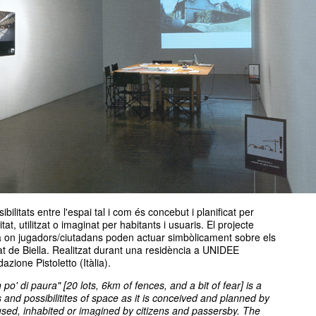
ibilitats entre l'espai tal i com és concebut i planificat per
itat, utilitzat o imaginat per habitants i usuaris. El projecte
la on jugadors/ciutadans poden actuar simbòlicament sobre els
tat de Biella. Realitzat durant una residència a UNIDEE
azione Pistoletto (Itàlia).
n po' di paura" [20 lots, 6km of fences, and a bit of fear]
is a
s and possibilitites of space as it is conceived and planned by
 used, inhabited or imagined by citizens and passersby. The