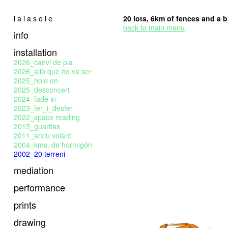
l a i a s o l e
20 lots, 6km of fences and a bi
back to main menu
info
installation
2026_canvi de pla
2026_allò que no va ser
2025_hold on
2025_desconcert
2024_fade in
2023_fer_i_desfer
2022_space reading
2015_guaritas
2011_arxiu volant
2004_kms. de hormigón
2002_20 terreni
mediation
performance
prints
drawing