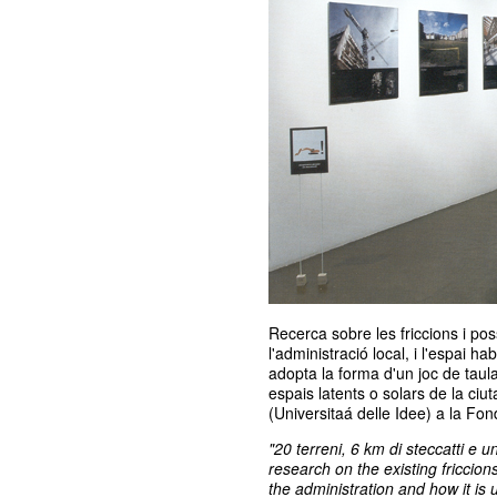
Recerca sobre les friccions i poss
l'administració local, i l'espai hab
adopta la forma d'un joc de tau
espais latents o solars de la ciu
(Universitaá delle Idee) a la Fond
"20 terreni, 6 km di steccatti e u
research on the existing friccion
the administration and how it is